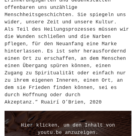
Erinnerungsgärten und Gedenkstätten
offenbaren uns unzählige
Menschheitsgeschichten. Sie spiegeln uns
wider, unsere Zeit und unsere Kultur.
Als Teil des Heilungsprozesses müssen wir
die Wunden schließen und die Narben
pflegen, für den Neuanfang eine Marke
hinterlassen. Es ist sehr herausfordernd
einen Ort zu erschaffen, an dem Menschen
einen Übergang spüren können, einen
Zugang zu Spiritualität oder einfach nur
zu ihrem eigenen Inneren, einen Ort, an
dem sie Frieden finden können, sei es
durch Hoffnung oder durch
Akzeptanz.“ Ruairí O’Brien, 2020
„
P
Hier klicken, um den Inhalt von
o
youtu.be anzuzeigen.