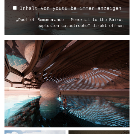
o
l
Inhalt von youtu.be immer anzeigen
o
„Pool of Remembrance – Memorial to the Beirut
f
explosion catastrophe“ direkt öffnen
R
e
m
e
m
b
r
a
n
c
e
–
M
e
m