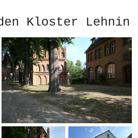
den Kloster Lehnin
l
s
t
e