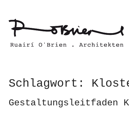
Skip
to
content
Schlagwort:
Klost
Gestaltungsleitfaden K