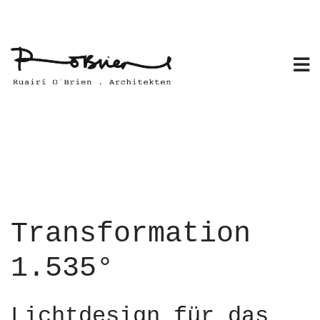
Skip
to
content
Transformation
1.535°
Lichtdesign für das